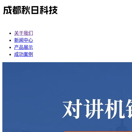
关于我们
新闻中心
产品展示
成功案例