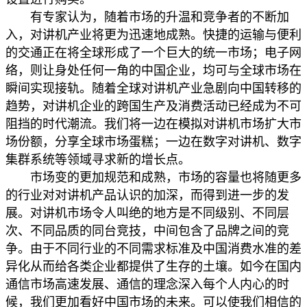
有专家认为，随着市场的升温和竞争者的不断加
入，对讲机产业将更为迅速地成熟。快捷的运输与便利
的交通正在将全球形成了一个巨大的统一市场；电子网
络，则让身处任何一角的中国企业，均可与全球市场在
瞬间实现接轨。随着全球对讲机产业急剧向中国转移的
趋势，对讲机企业的跨国生产及消费活动已经成为不可
阻挡的时代潮流。我们将一边在模拟对讲机市场扩大市
场份额，分享全球市场蛋糕；一边在数字对讲机、数字
集群系统等领域寻求新的增长点。
市场变的更加规范和成熟，市场的容量也将随更多
的行业对对讲机产品认识的加深，而得到进一步的发
展。对讲机市场令人叫绝的地方是不同级别、不同层
次、不同品质的同台竞技，中间包含了品牌之间的竞
争。由于不同行业的不同需求标准及中国消费水准的差
异化从而给各类企业都提供了生存的土壤。如今在国内
通信市场高速发展、通信的理念深入每个人内心的时
候，我们更加看好中国市场的未来。可以使我们相信的