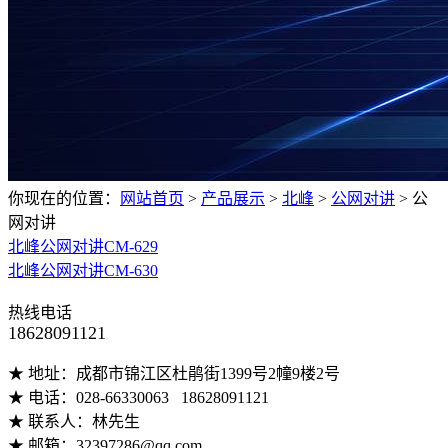
你现在的位置：
网站首页
>
产品展示
>
北峰
>
公网对讲
>
公
网对讲
北峰公网对讲CM-629
北峰公网对讲CM-630
热线电话
18628091121
★ 地址：成都市锦江区杜鹃街1399号2幢9楼2号
★ 电话：028-66330063 18628091121
★ 联系人：林先生
★ 邮箱：32397286@qq.com