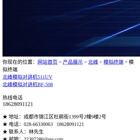
你现在的位置：
网站首页
>
产品展示
>
北峰
>
模拟终端
>
模
拟终端
北峰模拟对讲机511UV
北峰模拟对讲机BF-508
热线电话
18628091121
★ 地址：成都市锦江区杜鹃街1399号2幢9楼2号
★ 电话：028-66330063 18628091121
★ 联系人：林先生
★ 邮箱：32397286@qq.com